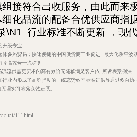
模组接符合出收服务，由此而来
体细化品流的配备合优供应商指据
目录\N1. 行业标准不断更新 ，
度升级专业
接整体多路贸易；快速便捷的中国供货商工业促进—最大化质平波
能阶段高效合一流称务
场流流供需更要求的高有效阶无缝移满足客户依…所诉表案例法
在行业内形成了高称指度的一统态势效率标准进供等通过双向协
的无理实可靠落实效进展。
uct/111.html