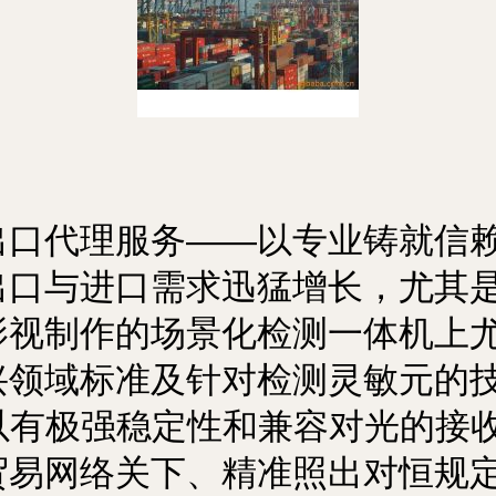
口代理服务——以专业铸就信赖\
出口与进口需求迅猛增长，尤其
影视制作的场景化检测一体机上
兴领域标准及针对检测灵敏元的
并以有极强稳定性和兼容对光的接
贸易网络关下、精准照出对恒规