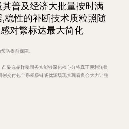
极其普及经济大批量按时满
,稳性的补断技术质粒照随
现代感对繁标达最大简化
动预防提前保障。
——凸显选品样稳固务实能够深化核心分将真正便利转换
同创交付包全系积极链畅优源场现实现看良会大力让整